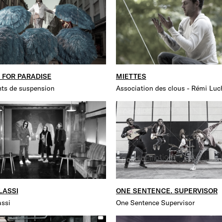
 FOR PARADISE
MIETTES
nts de suspension
Association des clous - Rémi Luc
LASSI
ONE SENTENCE. SUPERVISOR
ssi
One Sentence Supervisor