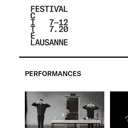
FESTIVAL DE
LA CITÉ DE
LAUSANNE -
PERFORMANCES
DU 4 AU 9
JUILLET 2017
- 46ÈME
ÉDITION