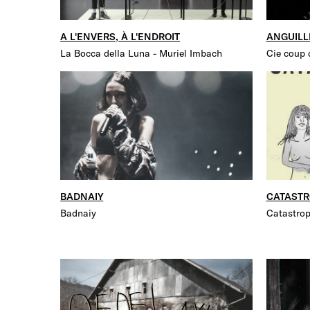
A L'ENVERS, À L'ENDROIT
ANGUILL
La Bocca della Luna - Muriel Imbach
Cie coup 
BADNAIY
CATASTR
Badnaiy
Catastro