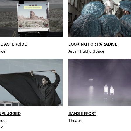
UE ASTÉROÏDE
LOOKING FOR PARADISE
nce
Art in Public Space
NPLUGGED
SANS EFFORT
nce
Theatre
ne