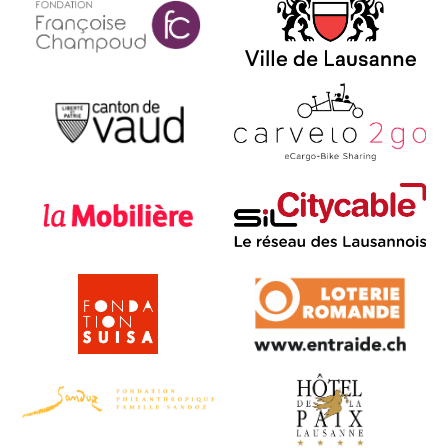
Fondation Champoud
Ville de Lausanne
Canton de Vaud
Carvelo2go
La Mobilière
Citycable
SUISA
Loterie Romande