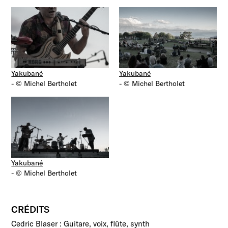
Yakubané
Yakubané
-
© Michel Bertholet
-
© Michel Bertholet
Yakubané
-
© Michel Bertholet
CRÉDITS
Cedric Blaser : Guitare, voix, flûte, synth