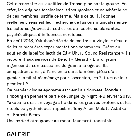
Cette rencontre est qualifiée de Transalpine par le groupe. En
effet, les origines tessinoises, fribourgeoises et neuchâteloise
de ces membres justifie ce terme. Mais ce qui lui donne
réellement sens est leur recherche de fusions musicales entre
les cultures grooves du sud et les atmosphères planantes,
psychédéliques d’influences nordiques.
En août 2018, Yakubané décide de mettre sur vinyle le résultat
de leurs premières expérimentations communes. Grâce au
soutien du label/collectif de DJ « Uhuru Sound Resistance », ils
recourent aux services de Benoît « Gérard » Erard, jeune
ingénieur du son passionné du grain analogique. Ils
enregistrent ainsi, à l’ancienne dans la même pièce d’un
grenier familial réaménagé pour l’occasion, les 7 titres de leur
premier LP.
Ce premier disque éponyme est verni au Nouveau Monde à
Fribourg en première partie de Jungle By Night le 9 février 2019.
Yakubané c’est un voyage afro dans les grooves profonds et les
rituels polyrythmiques, rappelant Tony Allen, Mulatu Astatke
ou Francis Bebey.
Une sorte d’afro groove astronautiquement transalpin.
GALERIE