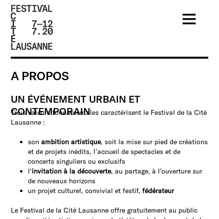
FESTIVAL
DE LA
A PROPOS
CITÉ DE
UN ÉVÉNEMENT URBAIN ET
LAUSANNE
CONTEMPORAIN
Trois valeurs fondamentales caractérisent le Festival de la Cité
- DU 4
Lausanne :
AU 9
son
ambition artistique
, soit la mise sur pied de créations
JUILLET
et de projets inédits, l’accueil de spectacles et de
2017 -
concerts singuliers ou exclusifs
l’
invitation à la découverte
, au partage, à l’ouverture sur
46ÈME
de nouveaux horizons
ÉDITION
un projet culturel, convivial et festif,
fédérateur
Le Festival de la Cité Lausanne offre gratuitement au public