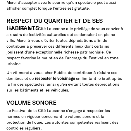
Merci d’accepter avec le sourire qu’un spectacle peut aussi
afficher complet lorsque l’entrée est gratuite.
RESPECT DU QUARTIER ET DE SES
HABITANTS
Le Festival de la Cité Lausanne a le privilège de vous convier à
six soirs de festivités culturelles qui se déroulent en pleine
ville. Merci à vous d’éviter toutes déprédations afin de
contribuer à préserver ces différents lieux dont certains
jouissent d'une exceptionnelle richesse patrimoniale. Ce
respect favorise le maintien de l’ancrage du Festival en zone
urbaine.
Un vif merci à vous, cher Public, de contribuer à réduire ces
dernières et de
respecter le voisinage
en limitant le bruit après
la fin des spectacles, ainsi qu’en évitant toutes déprédations
sur les bâtiments et les véhicules.
VOLUME SONORE
Le Festival de la Cité Lausanne s’engage à respecter les
normes en vigueur concernant le volume sonore et la
protection de l’ouïe. Les autorités compétentes réalisent des
contrôles réguliers.