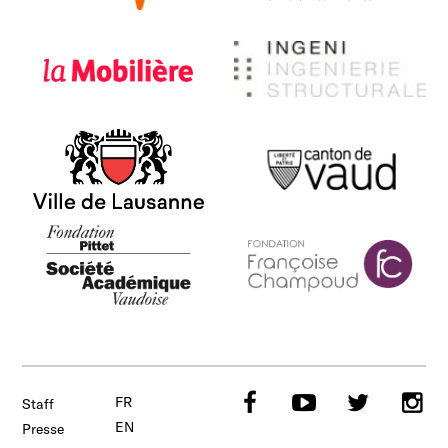
Net4all
SIL
La Mobilière
Ingeni
Ville de Lausanne
Canton de Vaud
Fondation Pittet - SAV
Fondation Champoud
Facebook
YouTube
Twitte
I
FR
Staff
EN
Presse