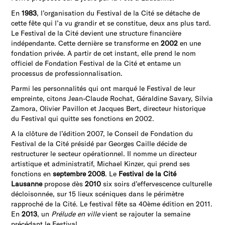
En
1983
, l’organisation du Festival de la Cité se détache de
cette fête qui l’a vu grandir et se constitue, deux ans plus tard.
Le Festival de la Cité devient une structure financière
indépendante. Cette dernière se transforme en
2002
en une
fondation privée. A partir de cet instant, elle prend le nom
officiel de Fondation Festival de la Cité et entame un
processus de professionnalisation.
Parmi les personnalités qui ont marqué le Festival de leur
empreinte, citons Jean-Claude Rochat, Géraldine Savary, Silvia
Zamora, Olivier Pavillon et Jacques Bert, directeur historique
du Festival qui quitte ses fonctions en 2002.
A la clôture de l’édition 2007, le Conseil de Fondation du
Festival de la Cité présidé par Georges Caille décide de
restructurer le secteur opérationnel. Il nomme un directeur
artistique et administratif, Michael Kinzer, qui prend ses
fonctions en
septembre 2008
. Le
Festival de la Cité
Lausanne
propose dès
2010
six soirs d’effervescence culturelle
décloisonnée, sur 15 lieux scéniques dans le périmètre
rapproché de la Cité. Le festival fête sa 40ème édition en 2011.
En
2013
, un
Prélude en ville
vient se rajouter la semaine
précédant le Festival.