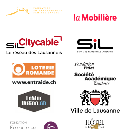
Fondation Philanthropique
La Mobilière
Famille Sandoz
Citycable
SIL
Loterie Romande
Fondation Pittet - SAV
murduson
Ville de Lausanne