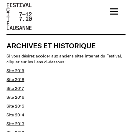
FESTIVAL
DE LA
ARCHIVES ET HISTORIQUE
CITÉ DE
Si vous désirez accéder aux anciens sites internet du Festival,
LAUSANNE
cliquez sur les liens ci-dessous :
- DU 4
Site 2019
AU 9
Site 2018
JUILLET
Site 2017
2017 -
Site 2016
46ÈME
Site 2015
ÉDITION
Site 2014
Site 2013